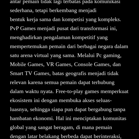
antar pemain tidak lagi terbatas pada komunikasi
sederhana, tetapi berkembang menjadi
harum4d
bentuk kerja sama dan kompetisi yang kompleks.
PvP Games menjadi pusat dari transformasi ini,
menghadirkan pengalaman kompetitif yang
mempertemukan pemain dari berbagai negara dalam
satu arena virtual yang sama. Melalui Pc gaming,
Mobile Games, VR Games, Console Games, dan
Smart TV Games, batas geografis menjadi tidak
relevan karena semua pemain dapat terhubung
dalam waktu nyata. Free-to-play games memperkuat
ekosistem ini dengan membuka akses seluas-
luasnya, sehingga siapa pun dapat bergabung tanpa
hambatan ekonomi. Hal ini menciptakan komunitas
global yang sangat beragam, di mana pemain
dengan latar belakang berbeda dapat berinteraksi,