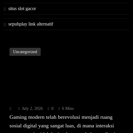
situs slot gacor
sepuhplay link alternatif
Uncategorized
Transformasi Interaksi Sosial
dan Evolusi Kompetisi dalam
Dunia Gaming Global
July 2, 2026
0
6 Mins
Gaming modern telah berevolusi menjadi ruang
sosial digital yang sangat luas, di mana interaksi