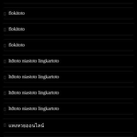
flokitoto
flokitoto
flokitoto
ltdtoto niastoto lingkartoto
ltdtoto niastoto lingkartoto
ltdtoto niastoto lingkartoto
ltdtoto niastoto lingkartoto
แทงหวยออนไลน์