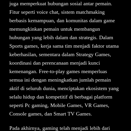
juga memperkuat hubungan sosial antar pemain.
Fitur seperti voice chat, sistem matchmaking
berbasis kemampuan, dan komunitas dalam game
memungkinkan pemain untuk membangun
hubungan yang lebih dalam dan strategis. Dalam
Sports games, kerja sama tim menjadi faktor utama
keberhasilan, sementara dalam Strategy Games,
koordinasi dan perencanaan menjadi kunci
kemenangan. Free-to-play games memperluas
semua ini dengan meningkatkan jumlah pemain
aktif di seluruh dunia, menciptakan ekosistem yang
selalu hidup dan kompetitif di berbagai platform
seperti Pc gaming, Mobile Games, VR Games,
Console games, dan Smart TV Games.
Pada akhirnya, gaming telah menjadi lebih dari