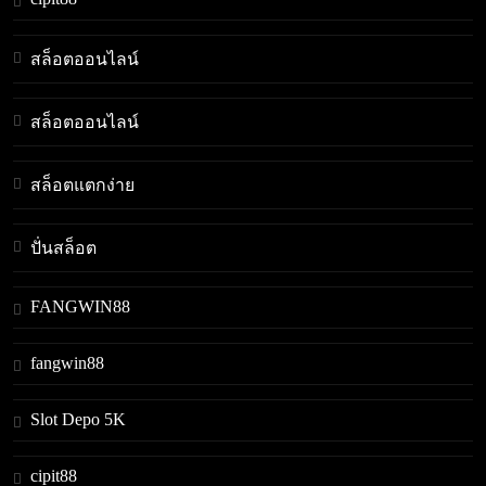
สล็อตออนไลน์
สล็อตออนไลน์
สล็อตแตกง่าย
ปั่นสล็อต
FANGWIN88
fangwin88
Slot Depo 5K
cipit88