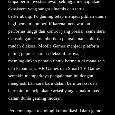
tanpa perlu investasi awal, sehingga menciptakan
ekosistem yang sangat dinamis dan terus
berkembang. Pc gaming tetap menjadi pilihan utama
bagi pemain kompetitif karena menawarkan
performa tinggi dan kontrol yang presisi, sementara
Console games memberikan pengalaman stabil dan
mudah diakses. Mobile Games menjadi platform
paling populer karena fleksibilitasnya,
memungkinkan pemain untuk bermain di mana saja
dan kapan saja. VR Games dan Smart TV Games
semakin memperkaya pengalaman ini dengan
menghadirkan cara baru dalam berinteraksi dan
bermain, menciptakan variasi yang semakin luas
dalam dunia gaming modern.
Perkembangan teknologi komunikasi dalam game