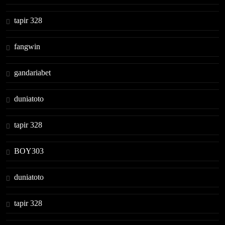
tapir 328
fangwin
gandariabet
duniatoto
tapir 328
BOY303
duniatoto
tapir 328