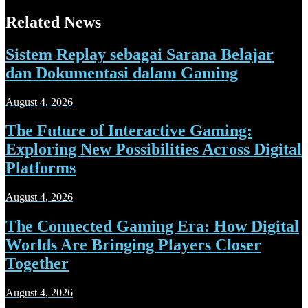
Related News
Sistem Replay sebagai Sarana Belajar
dan Dokumentasi dalam Gaming
August 4, 2026
The Future of Interactive Gaming:
Exploring New Possibilities Across Digital
Platforms
August 4, 2026
The Connected Gaming Era: How Digital
Worlds Are Bringing Players Closer
Together
August 4, 2026