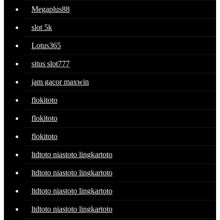
Megaplus88
slot 5k
Lotus365
situs slot777
jam gacor maxwin
flokitoto
flokitoto
flokitoto
ltdtoto niastoto lingkartoto
ltdtoto niastoto lingkartoto
ltdtoto niastoto lingkartoto
ltdtoto niastoto lingkartoto