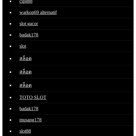
cipit88
warkop69 alternatif
slot gacor
badak178
slot
สล็อต
สล็อต
สล็อต
TOTO SLOT
badak178
musang178
slot88