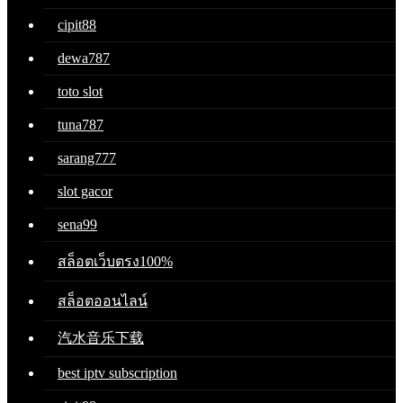
cipit88
dewa787
toto slot
tuna787
sarang777
slot gacor
sena99
สล็อตเว็บตรง100%
สล็อตออนไลน์
汽水音乐下载
best iptv subscription