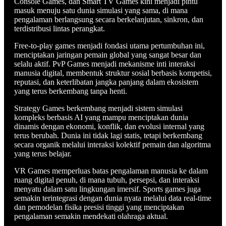
Console Games, dan Smart TV Games kini menjadi pintu
masuk menuju satu dunia simulasi yang sama, di mana
pengalaman berlangsung secara berkelanjutan, sinkron, dan
terdistribusi lintas perangkat.
Free-to-play games menjadi fondasi utama pertumbuhan ini,
menciptakan jaringan pemain global yang sangat besar dan
selalu aktif. PvP Games menjadi mekanisme inti interaksi
manusia digital, membentuk struktur sosial berbasis kompetisi,
reputasi, dan keterlibatan jangka panjang dalam ekosistem
yang terus berkembang tanpa henti.
Strategy Games berkembang menjadi sistem simulasi
kompleks berbasis AI yang mampu menciptakan dunia
dinamis dengan ekonomi, konflik, dan evolusi internal yang
terus berubah. Dunia ini tidak lagi statis, tetapi berkembang
secara organik melalui interaksi kolektif pemain dan algoritma
yang terus belajar.
VR Games memperluas batas pengalaman manusia ke dalam
ruang digital penuh, di mana tubuh, persepsi, dan interaksi
menyatu dalam satu lingkungan imersif. Sports games juga
semakin terintegrasi dengan dunia nyata melalui data real-time
dan pemodelan fisika presisi tinggi yang menciptakan
pengalaman semakin mendekati olahraga aktual.