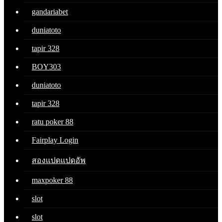
gandariabet
duniatoto
tapir 328
BOY303
duniatoto
tapir 328
ratu poker 88
Fairplay Login
สองแปดแปดอัพ
maxpoker 88
slot
slot