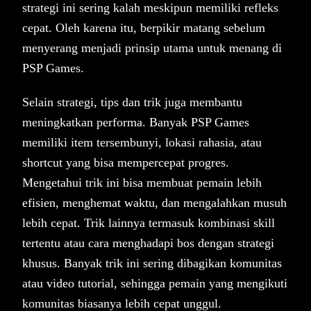
strategi ini sering kalah meskipun memiliki refleks
cepat. Oleh karena itu, berpikir matang sebelum
menyerang menjadi prinsip utama untuk menang di
PSP Games.
Selain strategi, tips dan trik juga membantu
meningkatkan performa. Banyak PSP Games
memiliki item tersembunyi, lokasi rahasia, atau
shortcut yang bisa mempercepat progres.
Mengetahui trik ini bisa membuat pemain lebih
efisien, menghemat waktu, dan mengalahkan musuh
lebih cepat. Trik lainnya termasuk kombinasi skill
tertentu atau cara menghadapi bos dengan strategi
khusus. Banyak trik ini sering dibagikan komunitas
atau video tutorial, sehingga pemain yang mengikuti
komunitas biasanya lebih cepat unggul.