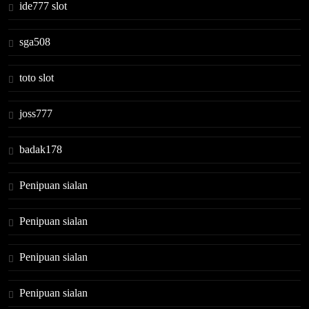
ide777 slot
sga508
toto slot
joss777
badak178
Penipuan sialan
Penipuan sialan
Penipuan sialan
Penipuan sialan