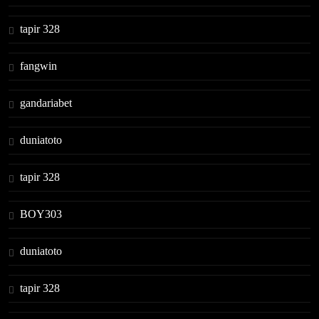
tapir 328
fangwin
gandariabet
duniatoto
tapir 328
BOY303
duniatoto
tapir 328