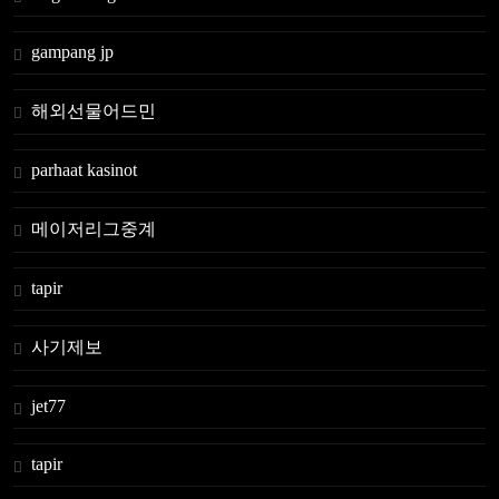
gampang jp
해외선물어드민
parhaat kasinot
메이저리그중계
tapir
사기제보
jet77
tapir