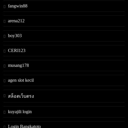
fangwin88
arena212
boy303
CERI123
musang178
agen slot kecil
สล็อตเว็บตรง
kuyajili login
Login Bangkatoto