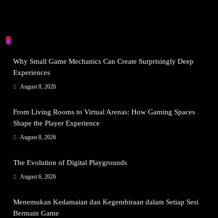
Related News
Why Small Game Mechanics Can Create Surprisingly Deep
Experiences
August 8, 2026
From Living Rooms to Virtual Arenas: How Gaming Spaces
Shape the Player Experience
August 8, 2026
The Evolution of Digital Playgrounds
August 6, 2026
Menemukan Kedamaian dan Kegembiraan dalam Setiap Sesi
Bermain Game