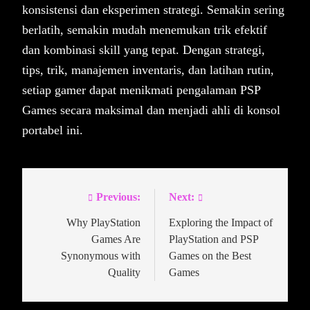
konsistensi dan eksperimen strategi. Semakin sering
berlatih, semakin mudah menemukan trik efektif
dan kombinasi skill yang tepat. Dengan strategi,
tips, trik, manajemen inventaris, dan latihan rutin,
setiap gamer dapat menikmati pengalaman PSP
Games secara maksimal dan menjadi ahli di konsol
portabel ini.
Previous:
Next:
Why PlayStation
Exploring the Impact of
Games Are
PlayStation and PSP
Synonymous with
Games on the Best
Quality
Games