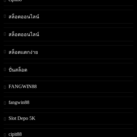
สล็อตออนไลน์
สล็อตออนไลน์
สล็อตแตกง่าย
ปั่นสล็อต
FANGWIN88
fangwin88
Slot Depo 5K
cipit88