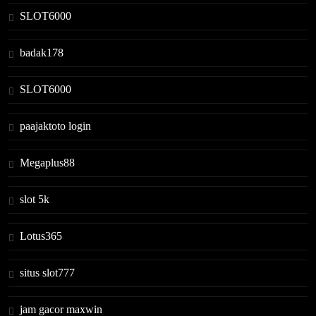
SLOT6000
badak178
SLOT6000
paajaktoto login
Megaplus88
slot 5k
Lotus365
situs slot777
jam gacor maxwin