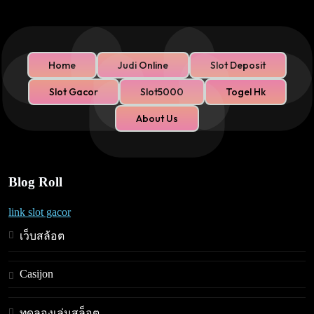
Home
Judi Online
Slot Deposit
Slot Gacor
Slot5000
Togel Hk
About Us
Blog Roll
link slot gacor
เว็บสล้อต
Casijon
ทดลองเล่นสล็อต