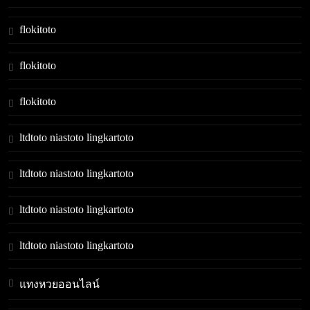
flokitoto
flokitoto
flokitoto
ltdtoto niastoto lingkartoto
ltdtoto niastoto lingkartoto
ltdtoto niastoto lingkartoto
ltdtoto niastoto lingkartoto
แทงหวยออนไลน์