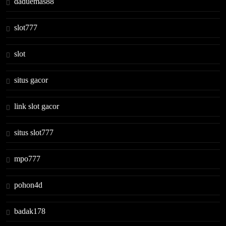
daduemas88
slot777
slot
situs gacor
link slot gacor
situs slot777
mpo777
pohon4d
badak178