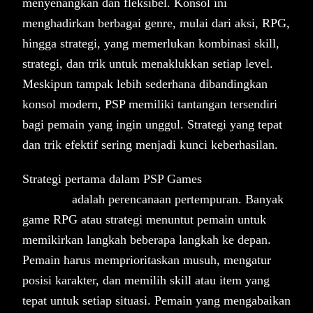
menyenangkan dan fleksibel. Konsol ini
menghadirkan berbagai genre, mulai dari aksi, RPG,
hingga strategi, yang memerlukan kombinasi skill,
strategi, dan trik untuk menaklukkan setiap level.
Meskipun tampak lebih sederhana dibandingkan
konsol modern, PSP memiliki tantangan tersendiri
bagi pemain yang ingin unggul. Strategi yang tepat
dan trik efektif sering menjadi kunci keberhasilan.
Strategi pertama dalam PSP Games
RTP live slot
tertinggi
adalah perencanaan pertempuran. Banyak
game RPG atau strategi menuntut pemain untuk
memikirkan langkah beberapa langkah ke depan.
Pemain harus memprioritaskan musuh, mengatur
posisi karakter, dan memilih skill atau item yang
tepat untuk setiap situasi. Pemain yang mengabaikan