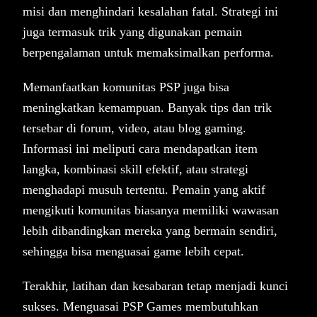
misi dan menghindari kesalahan fatal. Strategi ini
juga termasuk trik yang digunakan pemain
berpengalaman untuk memaksimalkan performa.
Memanfaatkan komunitas PSP juga bisa
meningkatkan kemampuan. Banyak tips dan trik
tersebar di forum, video, atau blog gaming.
Informasi ini meliputi cara mendapatkan item
langka, kombinasi skill efektif, atau strategi
menghadapi musuh tertentu. Pemain yang aktif
mengikuti komunitas biasanya memiliki wawasan
lebih dibandingkan mereka yang bermain sendiri,
sehingga bisa menguasai game lebih cepat.
Terakhir, latihan dan kesabaran tetap menjadi kunci
sukses. Menguasai PSP Games membutuhkan