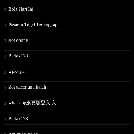
Bola Hari Ini
Pasaran Togel Terlengkap
slot online
Badak178
wps.cyou
slot gacor anti kalah
whatsapp網頁版登入 入口
Badak178