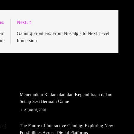
us:
Next:
rn
Gaming Frontiers: From Nostalgia to Next-Level
ure
Immersion
Menemukan Kedamaian dan Kegembiraan dalam
Setiap Sesi Bermain Game
August 6, 2026
asi
The Future of Interactive Gaming: Exploring New
Possibilities Across Digital Platforms