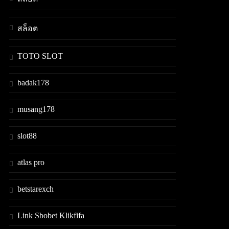
สล็อต
TOTO SLOT
badak178
musang178
slot88
atlas pro
betstarexch
Link Sbobet Klikfifa