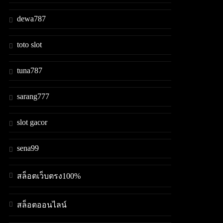
dewa787
toto slot
tuna787
sarang777
slot gacor
sena99
สล็อตเว็บตรง100%
สล็อตออนไลน์