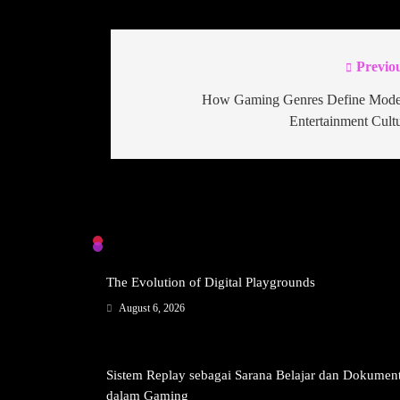
Previo
How Gaming Genres Define Mode
Entertainment Cult
Related News
The Evolution of Digital Playgrounds
August 6, 2026
Sistem Replay sebagai Sarana Belajar dan Dokument
dalam Gaming