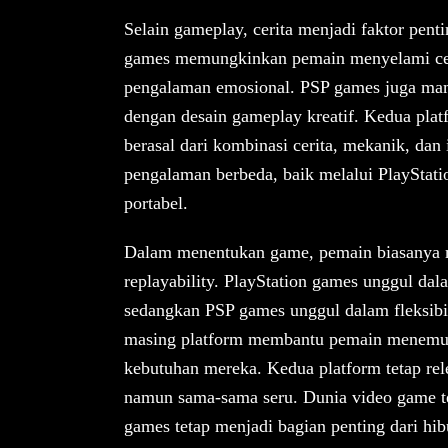
Selain gameplay, cerita menjadi faktor pen
games memungkinkan pemain menyelami ceri
pengalaman emosional. PSP games juga mam
dengan desain gameplay kreatif. Kedua pl
berasal dari kombinasi cerita, mekanik, da
pengalaman berbeda, baik melalui PlayStat
portabel.
Dalam menentukan game, pemain biasanya m
replayability. PlayStation games unggul d
sedangkan PSP games unggul dalam fleksibil
masing platform membantu pemain menemuk
kebutuhan mereka. Kedua platform tetap r
namun sama-sama seru. Dunia video game te
games tetap menjadi bagian penting dari hi