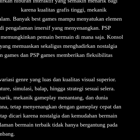
rkan hiburan interaktif yang semakin menarik bagi
y77 login
karena kualitas grafis tinggi, mekanik
dalam. Banyak best games mampu menyatukan elemen
adi pengalaman imersif yang menyenangkan. PSP
ya, memungkinkan pemain bermain di mana saja. Konsol
 yang memuaskan sekaligus menghadirkan nostalgia
n games dan PSP games memberikan fleksibilitas
ariasi genre yang luas dan kualitas visual superior.
e, simulasi, balap, hingga strategi sesuai selera.
narik, mekanik gameplay menantang, dan dunia
rhana, tetap menyenangkan dengan gameplay cepat dan
etap dicari karena nostalgia dan kemudahan bermain
laman bermain terbaik tidak hanya bergantung pada
embang.