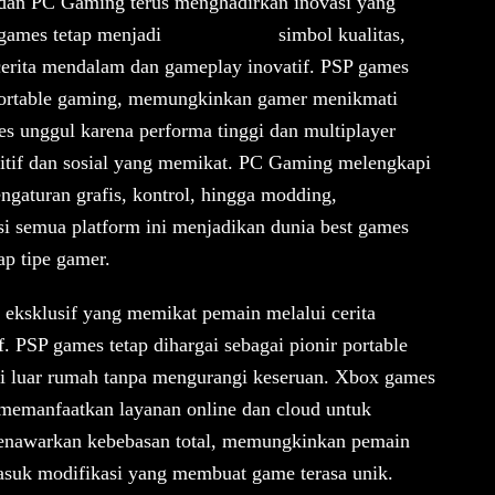
 dan PC Gaming terus menghadirkan inovasi yang
 games tetap menjadi
totorawit slot
simbol kualitas,
cerita mendalam dan gameplay inovatif. PSP games
portable gaming, memungkinkan gamer menikmati
s unggul karena performa tinggi dan multiplayer
itif dan sosial yang memikat. PC Gaming melengkapi
pengaturan grafis, kontrol, hingga modding,
 semua platform ini menjadikan dunia best games
ap tipe gamer.
 eksklusif yang memikat pemain melalui cerita
 PSP games tetap dihargai sebagai pionir portable
 luar rumah tanpa mengurangi keseruan. Xbox games
, memanfaatkan layanan online dan cloud untuk
enawarkan kebebasan total, memungkinkan pemain
asuk modifikasi yang membuat game terasa unik.