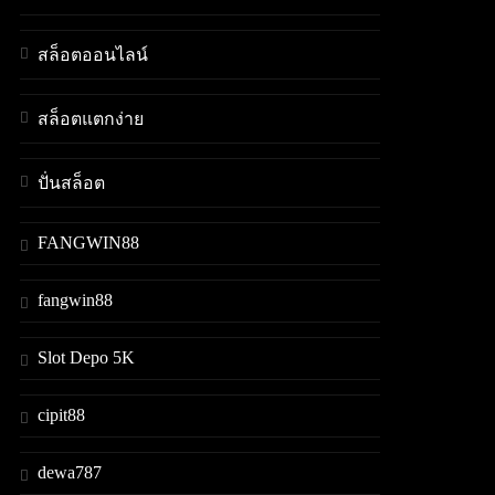
สล็อตออนไลน์
สล็อตแตกง่าย
ปั่นสล็อต
FANGWIN88
fangwin88
Slot Depo 5K
cipit88
dewa787