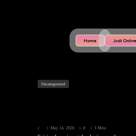
Home
Judi Onlin
Uncategorized
Masa Depan Console
dalam Best Games
May 14, 2026
0
3 Mins