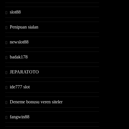
slot88
Penipuan sialan
newslot88
badak178
JEPARATOTO
ide777 slot
Deneme bonusu veren siteler
fangwin88