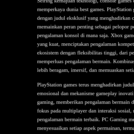
Seiring kemajuan teknologi, console games
memperkaya dunia best games. PlayStation
dengan judul eksklusif yang menghadirkan 
memainkan peran penting sebagai pelopor 
pengalaman konsol di mana saja. Xbox game
yang kuat, menciptakan pengalaman kompet
ekosistem dengan fleksibilitas tinggi, dari 
memperluas pengalaman bermain. Kombinasi
lebih beragam, imersif, dan memuaskan seti
PlayStation games terus menghadirkan judul
emosional dan mekanisme gameplay inovatif.
gaming, memberikan pengalaman bermain di
fokus pada multiplayer dan interaksi sosial
pengalaman bermain terbaik. PC Gaming m
menyesuaikan setiap aspek permainan, term