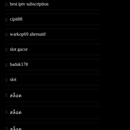
best iptv subscription
cipit88
warkop69 alternatif
slot gacor
badak178
slot
สล็อต
สล็อต
สล็อต