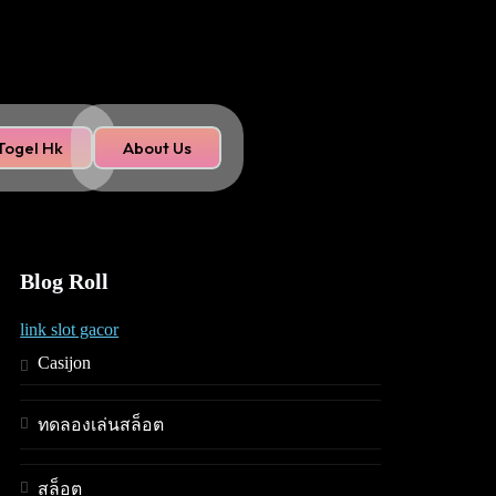
Togel Hk
About Us
Blog Roll
link slot gacor
Casijon
ทดลองเล่นสล็อต
สล็อต