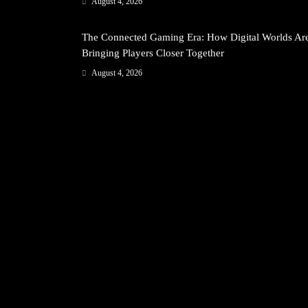
August 4, 2026
The Connected Gaming Era: How Digital Worlds Ar
Bringing Players Closer Together
August 4, 2026