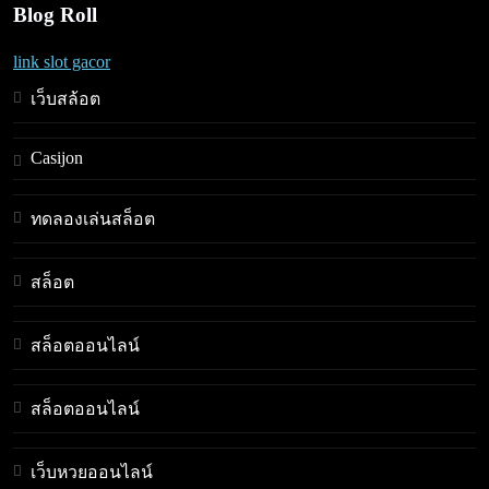
Blog Roll
link slot gacor
เว็บสล้อต
Casijon
ทดลองเล่นสล็อต
สล็อต
สล็อตออนไลน์
สล็อตออนไลน์
เว็บหวยออนไลน์