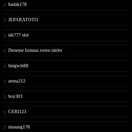
badak178
JEPARATOTO
ide777 slot
Deneme bonusu veren siteler
fangwin88
arena212
boy303
CERI123
musang178