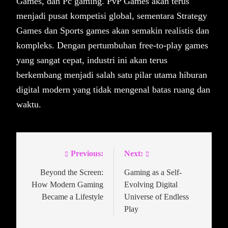
Games, dan Pc gaming. PvP Games akan terus
menjadi pusat kompetisi global, sementara Strategy
Games dan Sports games akan semakin realistis dan
kompleks. Dengan pertumbuhan free-to-play games
yang sangat cepat, industri ini akan terus
berkembang menjadi salah satu pilar utama hiburan
digital modern yang tidak mengenal batas ruang dan
waktu.
Previous:
Next:
Beyond the Screen:
Gaming as a Self-
How Modern Gaming
Evolving Digital
Became a Lifestyle
Universe of Endless
Play