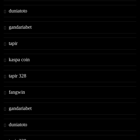
duniatoto
gandariabet
tapir
kaspa coin
tapir 328
fangwin
gandariabet
duniatoto