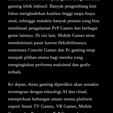
gaming lebih inklusif. Banyak pengembang kini
fokus menghadirkan kualitas tinggi tanpa biaya
awal, sehingga semakin banyak pemain yang bisa
menikmati pengalaman PvP Games dan berbagai
genre lainnya. Di sisi lain, Mobile Games terus
mendominasi pasar karena fleksibilitasnya,
sementara Console Games dan Pc gaming tetap
menjadi pilihan utama bagi mereka yang
menginginkan performa maksimal dan grafis
terbaik.
Ke depan, dunia gaming diprediksi akan semakin
terintegrasi dengan teknologi AI dan cloud,
memperkuat hubungan antara semua platform
seperti Smart TV Games, VR Games, Mobile