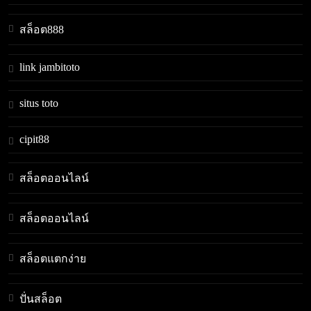
สล็อต888
link jambitoto
situs toto
cipit88
สล็อตออนไลน์
สล็อตออนไลน์
สล็อตแตกง่าย
ปั่นสล็อต