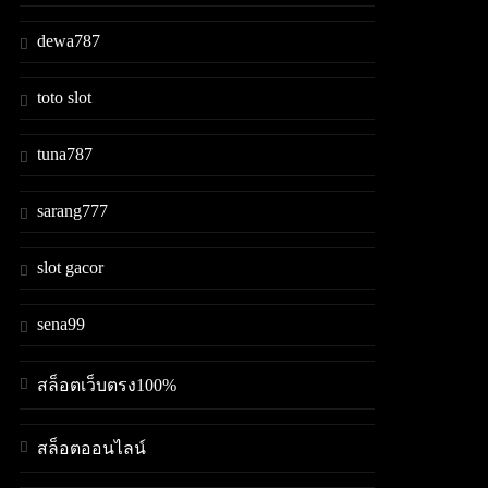
dewa787
toto slot
tuna787
sarang777
slot gacor
sena99
สล็อตเว็บตรง100%
สล็อตออนไลน์