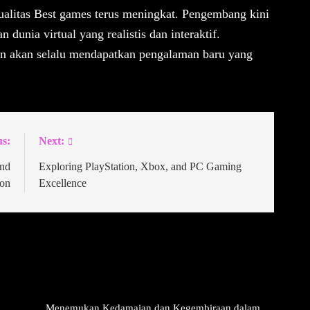
ualitas Best games terus meningkat. Pengembang kini
 dunia virtual yang realistis dan interaktif.
n akan selalu mendapatkan pengalaman baru yang
us:
Next:
and
Exploring PlayStation, Xbox, and PC Gaming
ion
Excellence
Menemukan Kedamaian dan Kegembiraan dalam