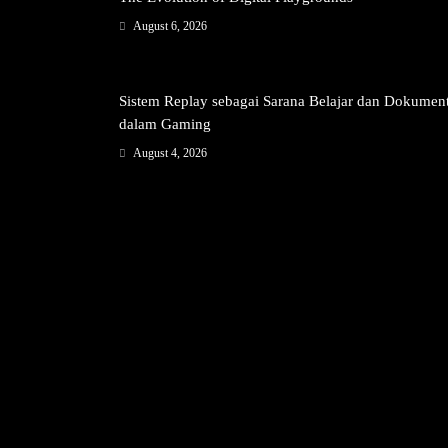
August 6, 2026
Sistem Replay sebagai Sarana Belajar dan Dokument
dalam Gaming
August 4, 2026