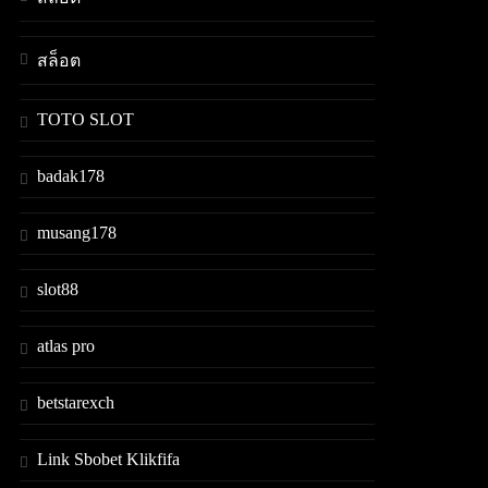
สล็อต
TOTO SLOT
badak178
musang178
slot88
atlas pro
betstarexch
Link Sbobet Klikfifa