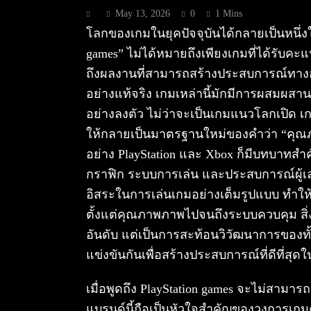
May 13, 2026
0
1 Mins
โลกของเกมในยุคปัจจุบันได้กลายเป็นหนึ่ง
games” ไม่ได้หมายถึงเพียงเกมที่ได้รับคะ
ถึงผลงานที่สามารถสร้างประสบการณ์ทาง
อย่างแท้จริง เกมเหล่านี้มักมีการผสมผสาน
อย่างลงตัว ไม่ว่าจะเป็นเกมแนวโลกเปิด เกม
ให้กลายเป็นมาตรฐานใหม่ของคำว่า “คุ
อย่าง PlayStation และ Xbox ก็มีบทบาทส
กราฟิก ระบบการเล่น และประสบการณ์ผู้เล่
อิสระในการเล่นเกมอย่างเต็มรูปแบบ ทำให้
ตั้งแต่คุณภาพภาพไปจนถึงระบบควบคุม สิ่งเห
อันดับ แต่เป็นการสะท้อนวิวัฒนาการของทั้
แข่งขันกันเพื่อสร้างประสบการณ์ที่ดีที่สุดใ
เมื่อพูดถึง PlayStation games จะไม่สามา
แบรนด์นี้ถือเป็นหัวใจสำคัญของวงกา