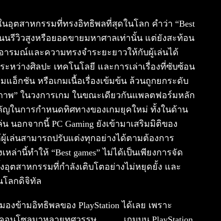
ในอุตสาหกรรมที่ทรงอิทธิพลที่สุดในโลก คำว่า “Best
แนนรีวิวสูงหรือยอดขายมหาศาลเท่านั้น แต่ยังสะท้อน
อารมณ์และความทรงจำระยะยาวให้กับผู้เล่นได้
ระหว่างศิลปะ เทคโนโลยี และการเล่าเรื่องที่ซับซ้อน
แอ็กชัน หรือเกมเนื้อเรื่องเข้มข้น ล้วนถูกยกระดับ
ณภาพ” ในวงการเกม ในขณะเดียวกันแพลตฟอร์มหลัก
ำคัญในการกำหนดทิศทางของเกมยุคใหม่ ทั้งในด้าน
น นอกจากนี้ PC Gaming ยังเข้ามาเสริมมิติของ
ผู้เล่นสามารถปรับแต่งทุกอย่างได้ตามต้องการ
ล่านี้ทำให้ “Best games” ไม่ได้เป็นเพียงการจัด
งอุตสาหกรรมที่กำลังเติบโตอย่างไม่หยุดยั้ง และ
นโลกดิจิทัล
รถมองข้ามอิทธิพลของ PlayStation ได้เลย เพราะ
รเกมคอนโซลมาหลายทศวรรษ
สล็อต
เกมบน PlayStation