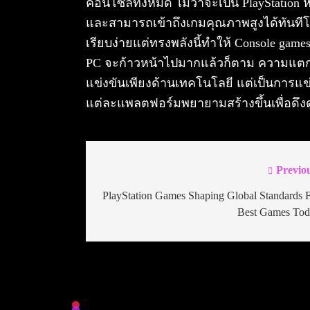
คอนโซลทั้งหมด ไม่ว่าจะเป็น PlayStation 
และสามารถเข้าถึงเกมคุณภาพสูงได้ทันที
เรียบง่ายแต่ทรงพลังนี้ทำให้ Console games
PC จะก้าวหน้าไปมากแล้วก็ตาม ความแตกต่
แข่งขันเพียงด้านเทคโนโลยี แต่เป็นการแ
แต่ละแพลตฟอร์มพยายามสร้างขึ้นเพื่อดึงดูด
Previo
PlayStation Games Shaping Global Standards 
Best Games To
Related News